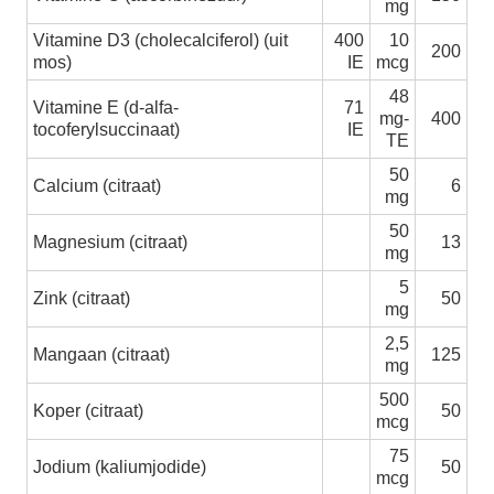
mg
Vitamine D3 (cholecalciferol) (uit
400
10
200
mos)
IE
mcg
48
Vitamine E (d-alfa-
71
mg-
400
tocoferylsuccinaat)
IE
TE
50
Calcium (citraat)
6
mg
50
Magnesium (citraat)
13
mg
5
Zink (citraat)
50
mg
2,5
Mangaan (citraat)
125
mg
500
Koper (citraat)
50
mcg
75
Jodium (kaliumjodide)
50
mcg