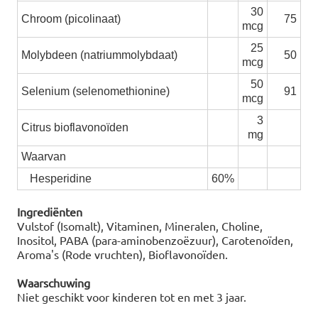
30
Chroom (picolinaat)
75
mcg
25
Molybdeen (natriummolybdaat)
50
mcg
50
Selenium (selenomethionine)
91
mcg
3
Citrus bioflavonoïden
mg
Waarvan
Hesperidine
60%
Ingrediënten
Vulstof (Isomalt), Vitaminen, Mineralen, Choline,
Inositol, PABA (para-aminobenzoëzuur), Carotenoïden,
Aroma's (Rode vruchten), Bioflavonoïden.
Waarschuwing
Niet geschikt voor kinderen tot en met 3 jaar.