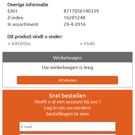
Overige informatie
EAN
8717056140339
Z-index
16201248
In assortiment
29-4-2016
Dit product vindt u onder:
>
VitOrtho
>
Multi
Winkelwagen
Uw winkelwagen is leeg
Snel bestellen
Heeft u al een account bij ons ?
Log in om uw eerdere
bestellingen te zien