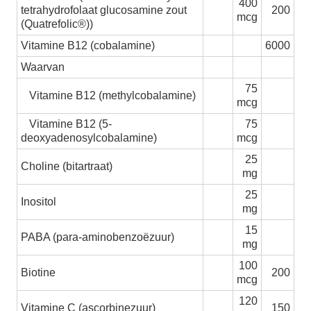
400
tetrahydrofolaat glucosamine zout
200
mcg
(Quatrefolic®))
Vitamine B12 (cobalamine)
6000
Waarvan
75
Vitamine B12 (methylcobalamine)
mcg
Vitamine B12 (5-
75
deoxyadenosylcobalamine)
mcg
25
Choline (bitartraat)
mg
25
Inositol
mg
15
PABA (para-aminobenzoëzuur)
mg
100
Biotine
200
mcg
120
Vitamine C (ascorbinezuur)
150