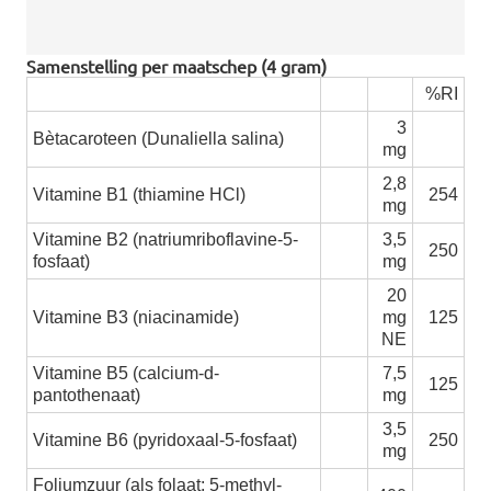
Samenstelling per maatschep (4 gram)
%RI
3
Bètacaroteen (Dunaliella salina)
mg
2,8
Vitamine B1 (thiamine HCl)
254
mg
Vitamine B2 (natriumriboflavine-5-
3,5
250
fosfaat)
mg
20
Vitamine B3 (niacinamide)
mg
125
NE
Vitamine B5 (calcium-d-
7,5
125
pantothenaat)
mg
3,5
Vitamine B6 (pyridoxaal-5-fosfaat)
250
mg
Foliumzuur (als folaat: 5-methyl-