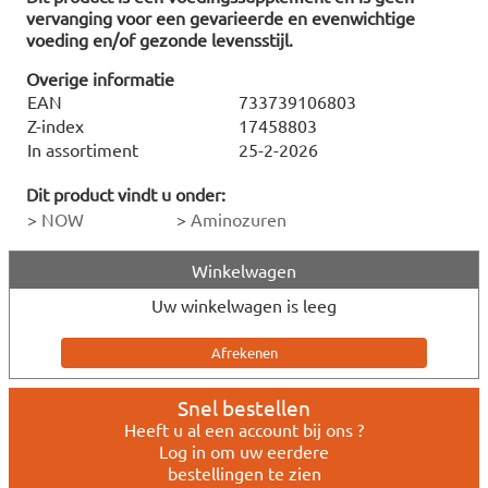
vervanging voor een gevarieerde en evenwichtige
voeding en/of gezonde levensstijl.
Overige informatie
EAN
733739106803
Z-index
17458803
In assortiment
25-2-2026
Dit product vindt u onder:
>
NOW
>
Aminozuren
Winkelwagen
Uw winkelwagen is leeg
Snel bestellen
Heeft u al een account bij ons ?
Log in om uw eerdere
bestellingen te zien