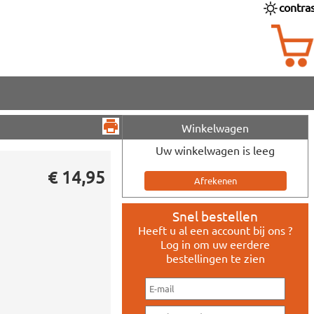
contra
Winkelwagen
Uw winkelwagen is leeg
€ 14,95
Snel bestellen
Heeft u al een account bij ons ?
Log in om uw eerdere
bestellingen te zien