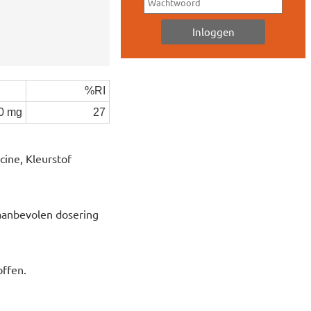
%RI
0 mg
27
cine, Kleurstof
 aanbevolen dosering
offen.