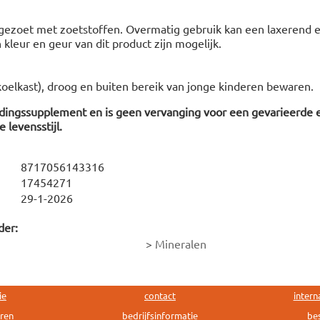
ezoet met zoetstoffen. Overmatig gebruik kan een laxerend e
n kleur en geur van dit product zijn mogelijk.
koelkast), droog en buiten bereik van jonge kinderen bewaren.
edingssupplement en is geen vervanging voor een gevarieerde 
 levensstijl.
8717056143316
17454271
29-1-2026
der:
>
Mineralen
ie
contact
intern
uren
bedrijfsinformatie
bes