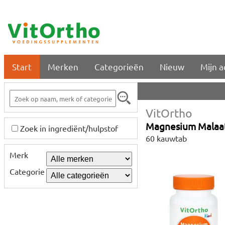
Start
Merken
Categorieën
Nieuw
Mijn 
VitOrtho
Magnesium Malaat
Zoek in ingrediënt/hulpstof
60 kauwtab
Merk
Categorie