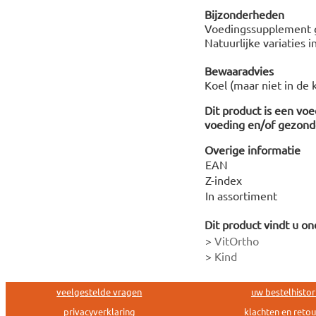
Bijzonderheden
Voedingssupplement g
Natuurlijke variaties i
Bewaaradvies
Koel (maar niet in de 
Dit product is een vo
voeding en/of gezonde
Overige informatie
EAN
Z-index
In assortiment
Dit product vindt u on
>
VitOrtho
>
Kind
veelgestelde vragen
uw bestelhistor
privacyverklaring
klachten en reto