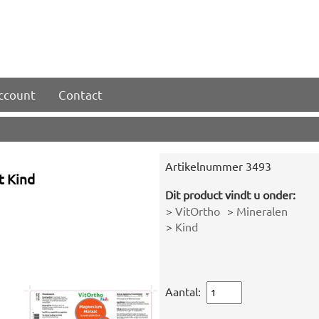
account
Contact
Artikelnummer
3493
 Kind
Dit product vindt u onder:
>
VitOrtho
>
Mineralen
>
Kind
Aantal: