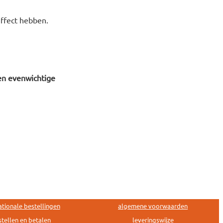
ffect hebben.
en evenwichtige
ationale bestellingen
algemene voorwaarden
tellen en betalen
leveringswijze