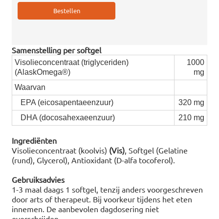
Samenstelling per softgel
Visolieconcentraat (triglyceriden)
1000
(AlaskOmega®)
mg
Waarvan
EPA (eicosapentaeenzuur)
320 mg
DHA (docosahexaeenzuur)
210 mg
Ingrediënten
Visolieconcentraat (koolvis)
(Vis)
, Softgel (Gelatine
(rund), Glycerol), Antioxidant (D-alfa tocoferol).
Gebruiksadvies
1-3 maal daags 1 softgel, tenzij anders voorgeschreven
door arts of therapeut. Bij voorkeur tijdens het eten
innemen. De aanbevolen dagdosering niet
overschrijden.