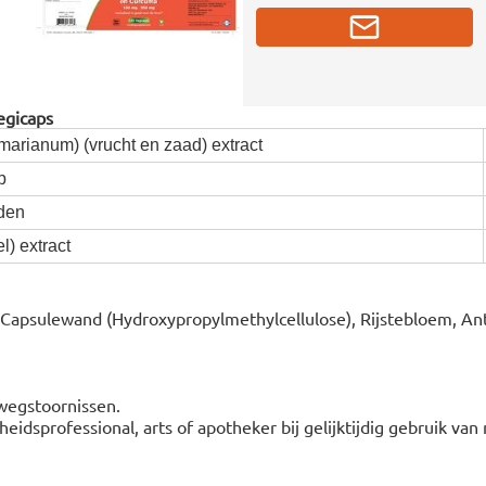
egicaps
marianum) (vrucht en zaad) extract
p
den
) extract
 Capsulewand (Hydroxypropylmethylcellulose), Rijstebloem, An
lwegstoornissen.
dsprofessional, arts of apotheker bij gelijktijdig gebruik van