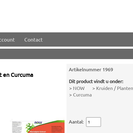
account
Contact
Artikelnummer
1969
ct en Curcuma
Dit product vindt u onder:
>
NOW
>
Kruiden / Plante
>
Curcuma
Aantal: