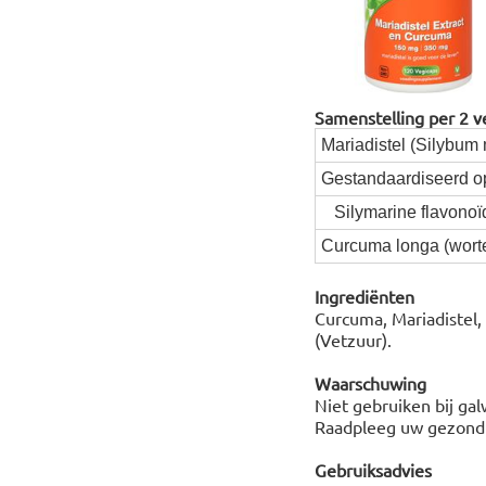
Samenstelling per 2 v
Mariadistel (Silybum 
Gestandaardiseerd o
Silymarine flavonoï
Curcuma longa (wortel
Ingrediënten
Curcuma, Mariadistel,
(Vetzuur).
Waarschuwing
Niet gebruiken bij ga
Raadpleeg uw gezondhei
Gebruiksadvies