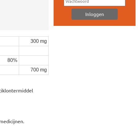
300 mg
80%
700 mg
tiklontermiddel
 medicijnen.