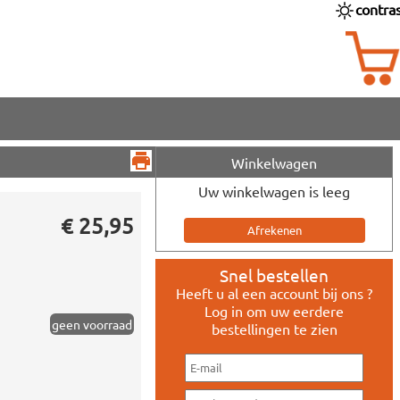
contra
Winkelwagen
Uw winkelwagen is leeg
€ 25,95
n
Snel bestellen
Heeft u al een account bij ons ?
Log in om uw eerdere
geen voorraad
bestellingen te zien