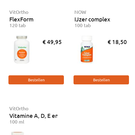
VitOrtho
NOW
FlexForm
IJzer complex
120 tab
100 tab
€ 49,95
€ 18,50
VitOrtho
Vitamine A, D, E en K Liposomaal
100 ml