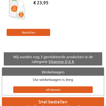
€ 23,95
Wij vonden nog
3
gerelateerde producten in de
categorie
Vitamine D & K
Winkelwagen
Uw winkelwagen is leeg
Snel bestellen