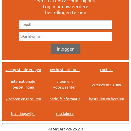
Heeft u al een account bij ons ?
Log in om uw eerdere
bestellingen te zien
veelgestelde vragen
uw bestelhistorie
contact
internationale
algemene
privacyverklaring
bestellingen
voorwaarden
klachten en retouren
bedrijfsinformatie
bestellen en betalen
leveringswijze
disclaimer
AsterCart v
26.25.2.0