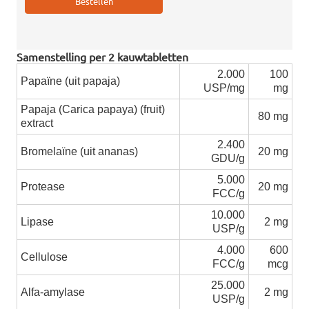
Samenstelling per 2 kauwtabletten
2.000
100
Papaïne (uit papaja)
USP/mg
mg
Papaja (Carica papaya) (fruit)
80 mg
extract
2.400
Bromelaïne (uit ananas)
20 mg
GDU/g
5.000
Protease
20 mg
FCC/g
10.000
Lipase
2 mg
USP/g
4.000
600
Cellulose
FCC/g
mcg
25.000
Alfa-amylase
2 mg
USP/g