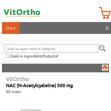
Start
☰
Zoek in ingrediënt/hulpstof
VitOrtho
NAC (N-Acetylcysteïne) 500 mg
60 vcaps