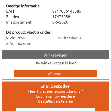
Overige informatie
EAN
8717056143385
Z-index
17475058
In assortiment
8-5-2026
Dit product vindt u onder:
>
VitOrtho
>
Vitamine B
>
Aminozuren
Winkelwagen
Uw winkelwagen is leeg
Snel bestellen
Heeft u al een account bij ons ?
Log in om uw eerdere
bestellingen te zien