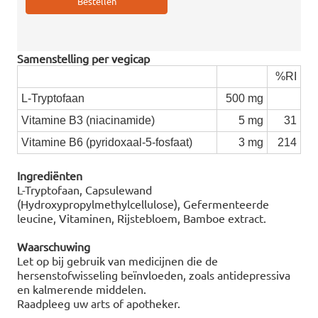
Samenstelling per vegicap
%RI
L-Tryptofaan
500 mg
Vitamine B3 (niacinamide)
5 mg
31
Vitamine B6 (pyridoxaal-5-fosfaat)
3 mg
214
Ingrediënten
L-Tryptofaan, Capsulewand
(Hydroxypropylmethylcellulose), Gefermenteerde
leucine, Vitaminen, Rijstebloem, Bamboe extract.
Waarschuwing
Let op bij gebruik van medicijnen die de
hersenstofwisseling beïnvloeden, zoals antidepressiva
en kalmerende middelen.
Raadpleeg uw arts of apotheker.