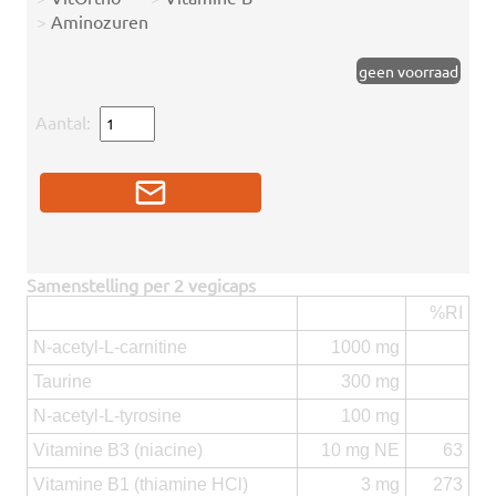
>
Aminozuren
geen voorraad
Aantal:
Samenstelling per 2 vegicaps
%RI
N-acetyl-L-carnitine
1000 mg
Taurine
300 mg
N-acetyl-L-tyrosine
100 mg
Vitamine B3 (niacine)
10 mg NE
63
Vitamine B1 (thiamine HCl)
3 mg
273