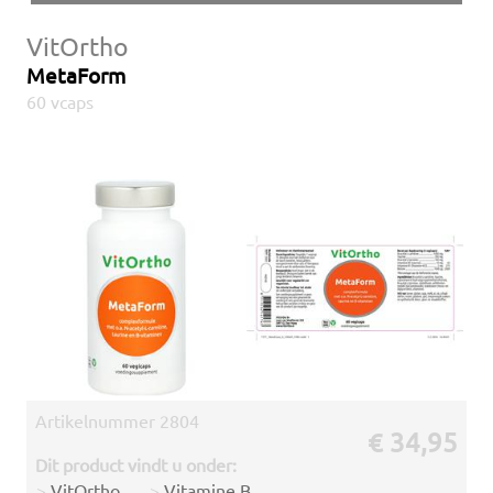
VitOrtho
MetaForm
60 vcaps
Artikelnummer
2804
€ 34,95
Dit product vindt u onder:
>
VitOrtho
>
Vitamine B