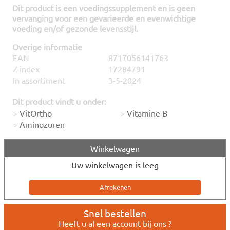
Dit product is een voedingssupplement en is geen
vervanging voor een gevarieerde en evenwichtige
voeding en/of gezonde levensstijl.
Overige informatie
EAN
8717056141763
Z-index
17284791
In assortiment
3-5-2024
Dit product vindt u onder:
>
VitOrtho
>
Vitamine B
>
Aminozuren
Winkelwagen
Uw winkelwagen is leeg
Snel bestellen
Heeft u al een account bij ons ?